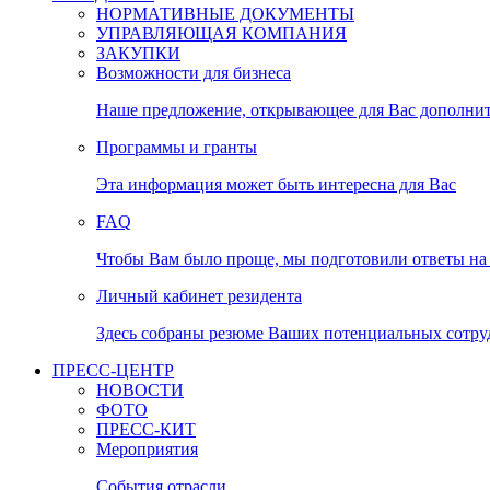
НОРМАТИВНЫЕ ДОКУМЕНТЫ
УПРАВЛЯЮЩАЯ КОМПАНИЯ
ЗАКУПКИ
Возможности для бизнеса
Наше предложение, открывающее для Вас дополни
Программы и гранты
Эта информация может быть интересна для Вас
FAQ
Чтобы Вам было проще, мы подготовили ответы на 
Личный кабинет резидента
Здесь собраны резюме Ваших потенциальных сотру
ПРЕСС-ЦЕНТР
НОВОСТИ
ФОТО
ПРЕСС-КИТ
Мероприятия
События отрасли