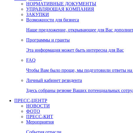
НОРМАТИВНЫЕ ДОКУМЕНТЫ
УПРАВЛЯЮЩАЯ КОМПАНИЯ
ЗАКУПКИ
Возможности для бизнеса
Наше предложение, открывающее для Вас дополни
Программы и гранты
Эта информация может быть интересна для Вас
FAQ
Чтобы Вам было проще, мы подготовили ответы на 
Личный кабинет резидента
Здесь собраны резюме Ваших потенциальных сотру
ПРЕСС-ЦЕНТР
НОВОСТИ
ФОТО
ПРЕСС-КИТ
Мероприятия
События отрасли