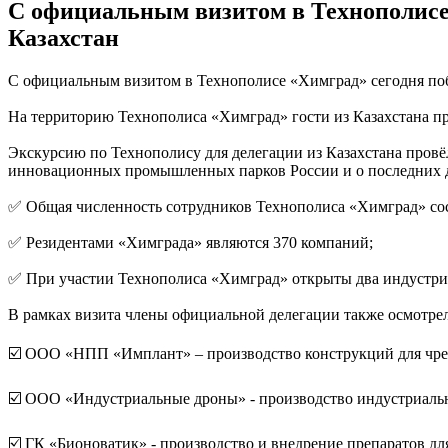
С официальным визитом в Технополисе
Казахстан
С официальным визитом в Технополисе «Химград» сегодня по
На территорию Технополиса «Химград» гости из Казахстана п
Экскурсию по Технополису для делегации из Казахстана провё
инновационных промышленных парков России и о последних
✅ Общая численность сотрудников Технополиса «Химград» сост
✅ Резидентами «Химграда» являются 370 компаний;
✅ При участии Технополиса «Химград» открыты два индустриа
В рамках визита члены официальной делегации также осмотрел
☑️ ООО «НПП «Имплант» – производство конструкций для чрес
☑️ ООО «Индустриальные дроны» - производство индустриальн
☑️ ГК «Бионоватик» - производство и внедрение препаратов дл