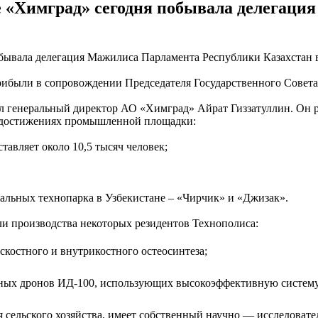
 «Химград» сегодня побывала делегаци
бывала делегация Мажилиса Парламента Республики Казахстан 
рибыли в сопровождении Председателя Государственного Совет
л генеральный директор АО «Химград» Айрат Гиззатуллин. Он ра
 достижениях промышленной площадки:
авляет около 10,5 тысяч человек;
льных технопарка в Узбекистане – «Чирчик» и «Джизак».
и производства некоторых резидентов Технополиса:
костного и внутрикостного остеосинтеза;
ых дронов ИД-100, использующих высокоэффективную систему в
я сельского хозяйства, имеет собственный научно — исследовате