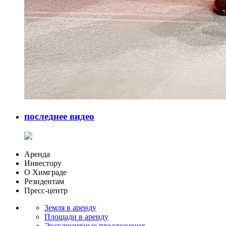
последнее видео
Аренда
Инвестору
О Химграде
Резидентам
Пресс-центр
Земля в аренду
Площади в аренду
Эксклюзивные предложения