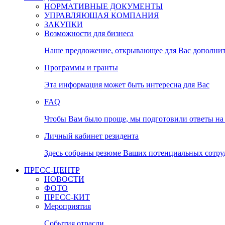
НОРМАТИВНЫЕ ДОКУМЕНТЫ
УПРАВЛЯЮЩАЯ КОМПАНИЯ
ЗАКУПКИ
Возможности для бизнеса
Наше предложение, открывающее для Вас дополни
Программы и гранты
Эта информация может быть интересна для Вас
FAQ
Чтобы Вам было проще, мы подготовили ответы на 
Личный кабинет резидента
Здесь собраны резюме Ваших потенциальных сотру
ПРЕСС-ЦЕНТР
НОВОСТИ
ФОТО
ПРЕСС-КИТ
Мероприятия
События отрасли