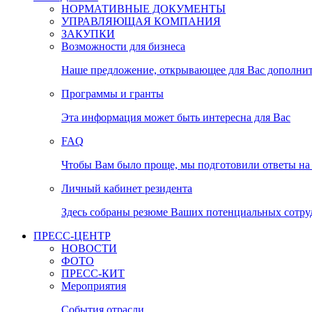
НОРМАТИВНЫЕ ДОКУМЕНТЫ
УПРАВЛЯЮЩАЯ КОМПАНИЯ
ЗАКУПКИ
Возможности для бизнеса
Наше предложение, открывающее для Вас дополни
Программы и гранты
Эта информация может быть интересна для Вас
FAQ
Чтобы Вам было проще, мы подготовили ответы на 
Личный кабинет резидента
Здесь собраны резюме Ваших потенциальных сотру
ПРЕСС-ЦЕНТР
НОВОСТИ
ФОТО
ПРЕСС-КИТ
Мероприятия
События отрасли