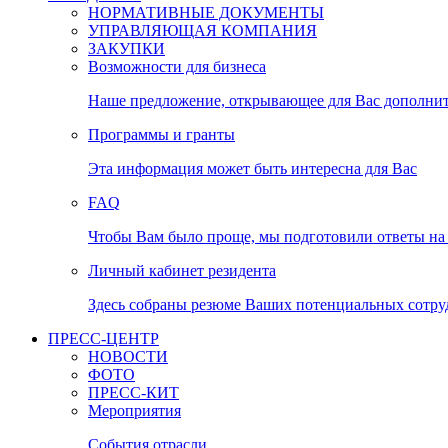
НОРМАТИВНЫЕ ДОКУМЕНТЫ
УПРАВЛЯЮЩАЯ КОМПАНИЯ
ЗАКУПКИ
Возможности для бизнеса
Наше предложение, открывающее для Вас дополни
Программы и гранты
Эта информация может быть интересна для Вас
FAQ
Чтобы Вам было проще, мы подготовили ответы на 
Личный кабинет резидента
Здесь собраны резюме Ваших потенциальных сотру
ПРЕСС-ЦЕНТР
НОВОСТИ
ФОТО
ПРЕСС-КИТ
Мероприятия
События отрасли