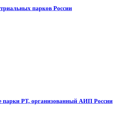
стриальных парков России
е парки РТ, организованный АИП России