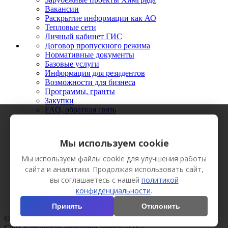
Вакансии
Раскрытие информации как АО
Тепловые сети
Личный кабинет ГИС
Договор пропускного режима
Нормативные документы
Базовые услуги
Информация для резидентов
Возможности для бизнеса
Программы, гранты
Закупки
FAQ, обратная связь
Новости
Мероприятия
Фото
Мы используем cookie
Видео
Вестник Химграда
Мы используем файлы cookie для улучшения работы
Сотрудничество
сайта и аналитики. Продолжая использовать сайт,
Пресс-кит
вы соглашаетесь с нашей
политикой
конфиденциальности
.
Принять
Отклонить
© АО «Технополис «Химград», 2013 Все права защищены.
Сайт разработан Interactive agency «DY»