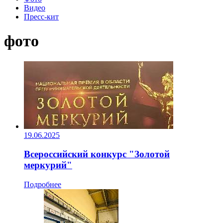
Видео
Пресс-кит
фото
19.06.2025
Всероссийский конкурс "Золотой
меркурий"
Подробнее