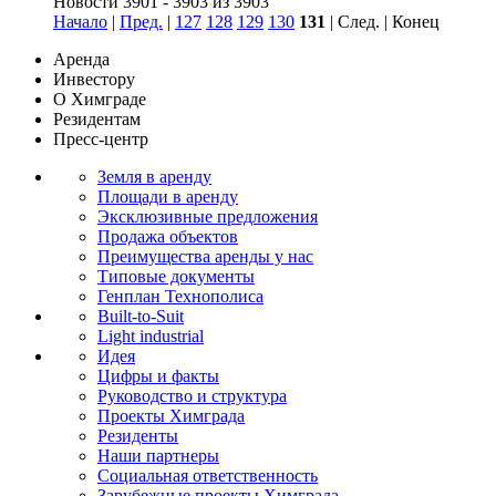
Новости 3901 - 3903 из 3903
Начало
|
Пред.
|
127
128
129
130
131
| След. | Конец
Аренда
Инвестору
О Химграде
Резидентам
Пресс-центр
Земля в аренду
Площади в аренду
Эксклюзивные предложения
Продажа объектов
Преимущества аренды у нас
Типовые документы
Генплан Технополиса
Built-to-Suit
Light industrial
Идея
Цифры и факты
Руководство и структура
Проекты Химграда
Резиденты
Наши партнеры
Социальная ответственность
Зарубежные проекты Химграда