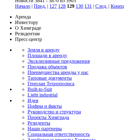
Новости 3841 - 3870 из 3903
Начало
|
Пред.
|
127
128
129
130
131
|
След.
|
Конец
Аренда
Инвестору
О Химграде
Резидентам
Пресс-центр
Земля в аренду
Площади в аренду
Эксклюзивные предложения
Продажа объектов
Преимущества аренды у нас
Типовые документы
Генплан Технополиса
Built-to-Suit
Light industrial
Идея
Цифры и факты
Руководство и структура
Проекты Химграда
Резиденты
Наши партнеры
Социальная ответственность
Зарубежные проекты Химграда