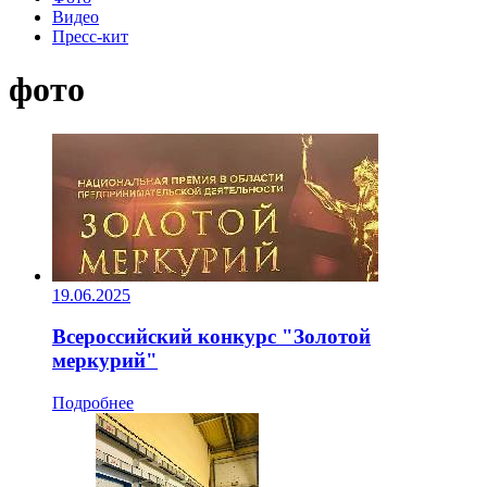
Видео
Пресс-кит
фото
19.06.2025
Всероссийский конкурс "Золотой
меркурий"
Подробнее