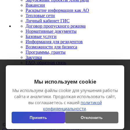
Вакансии
Раскрытие информации как АО
Тепловые сети
Личный кабинет ГИС
Договор пропускного режима
Нормативные документы
Базовые услуги
Информация для резидентов
Возможности для бизнеса
Программы, гранты
Закупки
FAQ, обратная связь
Новости
Мероприятия
Фото
Мы используем cookie
Видео
Вестник Химграда
Мы используем файлы cookie для улучшения работы
Сотрудничество
сайта и аналитики. Продолжая использовать сайт,
Пресс-кит
вы соглашаетесь с нашей
политикой
конфиденциальности
.
Принять
Отклонить
© АО «Технополис «Химград», 2013 Все права защищены.
Сайт разработан Interactive agency «DY»