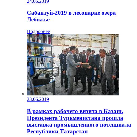
24.06.2019
Сабантуй-2019 в лесопарке озера
Лебяжье
Подробнее
23.06.2019
В рамках рабочего визита в Казань
Президента Туркменистана прошла
выставка промышленного потенциала
Республики Татарстан