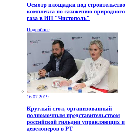
Осмотр площадки под строительство
комплекса по сжижению природного
газа в ИП "Чистополь"
Подробнее
16.07.2019
Круглый стол, организованный
полномочным представительством
российской гильдии управляющих и
девелоперов в РТ