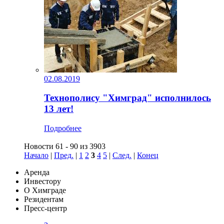
02.08.2019
Технополису "Химград" исполнилось
13 лет!
Подробнее
Новости 61 - 90 из 3903
Начало
|
Пред.
|
1
2
3
4
5
|
След.
|
Конец
Аренда
Инвестору
О Химграде
Резидентам
Пресс-центр