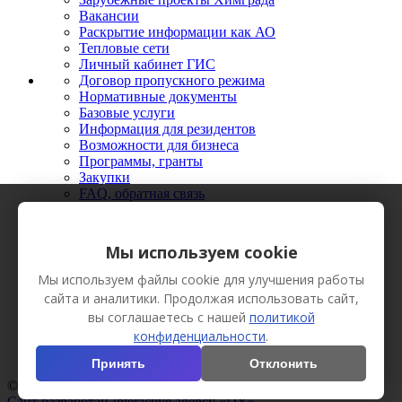
Вакансии
Раскрытие информации как АО
Тепловые сети
Личный кабинет ГИС
Договор пропускного режима
Нормативные документы
Базовые услуги
Информация для резидентов
Возможности для бизнеса
Программы, гранты
Закупки
FAQ, обратная связь
Новости
Мероприятия
Фото
Мы используем cookie
Видео
Вестник Химграда
Мы используем файлы cookie для улучшения работы
Сотрудничество
сайта и аналитики. Продолжая использовать сайт,
Пресс-кит
вы соглашаетесь с нашей
политикой
конфиденциальности
.
Принять
Отклонить
© АО «Технополис «Химград», 2013 Все права защищены.
Сайт разработан Interactive agency «DY»