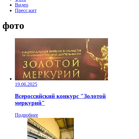
Видео
Пресс-кит
фото
19.06.2025
Всероссийский конкурс "Золотой
меркурий"
Подробнее