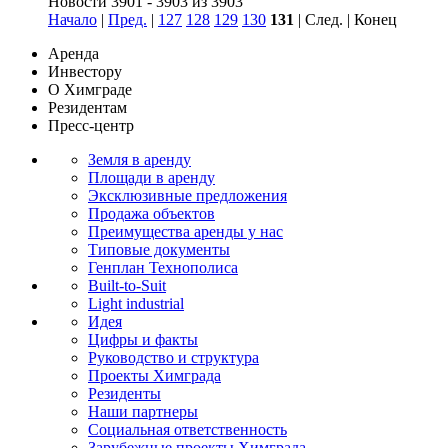
Новости 3901 - 3903 из 3903
Начало
|
Пред.
|
127
128
129
130
131
| След. | Конец
Аренда
Инвестору
О Химграде
Резидентам
Пресс-центр
Земля в аренду
Площади в аренду
Эксклюзивные предложения
Продажа объектов
Преимущества аренды у нас
Типовые документы
Генплан Технополиса
Built-to-Suit
Light industrial
Идея
Цифры и факты
Руководство и структура
Проекты Химграда
Резиденты
Наши партнеры
Социальная ответственность
Зарубежные проекты Химграда