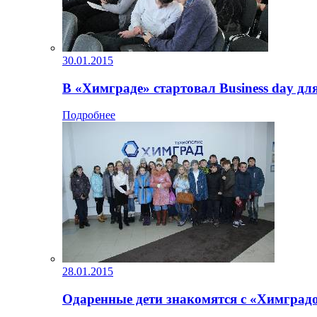
30.01.2015
В «Химграде» стартовал Business day д
Подробнее
28.01.2015
Одаренные дети знакомятся с «Химград