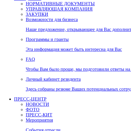
НОРМАТИВНЫЕ ДОКУМЕНТЫ
УПРАВЛЯЮЩАЯ КОМПАНИЯ
ЗАКУПКИ
Возможности для бизнеса
Наше предложение, открывающее для Вас дополни
Программы и гранты
Эта информация может быть интересна для Вас
FAQ
Чтобы Вам было проще, мы подготовили ответы на 
Личный кабинет резидента
Здесь собраны резюме Ваших потенциальных сотру
ПРЕСС-ЦЕНТР
НОВОСТИ
ФОТО
ПРЕСС-КИТ
Мероприятия
События отрасли