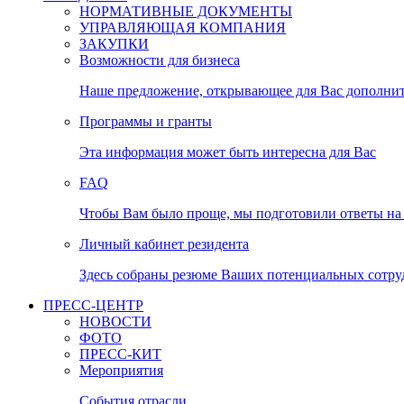
НОРМАТИВНЫЕ ДОКУМЕНТЫ
УПРАВЛЯЮЩАЯ КОМПАНИЯ
ЗАКУПКИ
Возможности для бизнеса
Наше предложение, открывающее для Вас дополни
Программы и гранты
Эта информация может быть интересна для Вас
FAQ
Чтобы Вам было проще, мы подготовили ответы на 
Личный кабинет резидента
Здесь собраны резюме Ваших потенциальных сотру
ПРЕСС-ЦЕНТР
НОВОСТИ
ФОТО
ПРЕСС-КИТ
Мероприятия
События отрасли