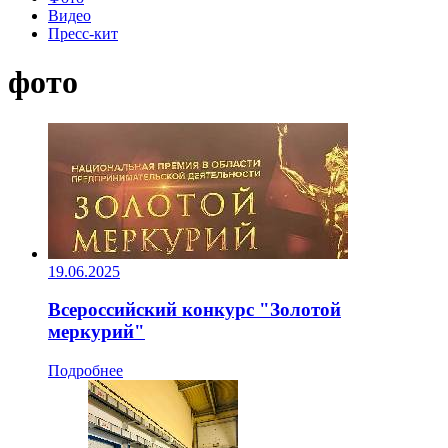
Видео
Пресс-кит
фото
19.06.2025
Всероссийский конкурс "Золотой
меркурий"
Подробнее