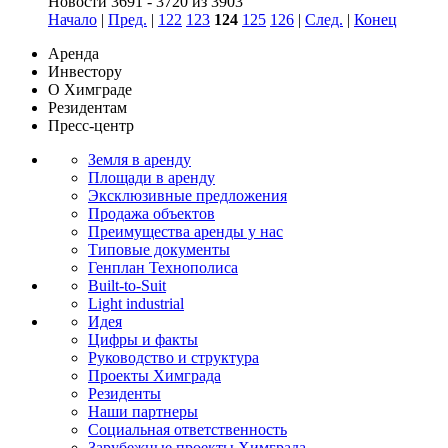
Новости 3691 - 3720 из 3903
Начало
|
Пред.
|
122
123
124
125
126
|
След.
|
Конец
Аренда
Инвестору
О Химграде
Резидентам
Пресс-центр
Земля в аренду
Площади в аренду
Эксклюзивные предложения
Продажа объектов
Преимущества аренды у нас
Типовые документы
Генплан Технополиса
Built-to-Suit
Light industrial
Идея
Цифры и факты
Руководство и структура
Проекты Химграда
Резиденты
Наши партнеры
Социальная ответственность
Зарубежные проекты Химграда