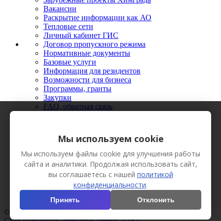
Вакансии
Раскрытие информации как АО
Тепловые сети
Личный кабинет ГИС
Договор пропускного режима
Нормативные документы
Базовые услуги
Информация для резидентов
Возможности для бизнеса
Программы, гранты
Закупки
FAQ, обратная связь
Новости
Мероприятия
Фото
Мы используем cookie
Видео
Вестник Химграда
Мы используем файлы cookie для улучшения работы
Сотрудничество
сайта и аналитики. Продолжая использовать сайт,
Пресс-кит
вы соглашаетесь с нашей
политикой
конфиденциальности
.
Принять
Отклонить
© АО «Технополис «Химград», 2013 Все права защищены.
Сайт разработан Interactive agency «DY»