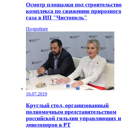
Осмотр площадки под строительство
комплекса по сжижению природного
газа в ИП "Чистополь"
Подробнее
16.07.2019
Круглый стол, организованный
полномочным представительством
российской гильдии управляющих и
девелоперов в РТ