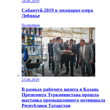
24.06.2019
Сабантуй-2019 в лесопарке озера
Лебяжье
Подробнее
23.06.2019
В рамках рабочего визита в Казань
Президента Туркменистана прошла
выставка промышленного потенциала
Республики Татарстан