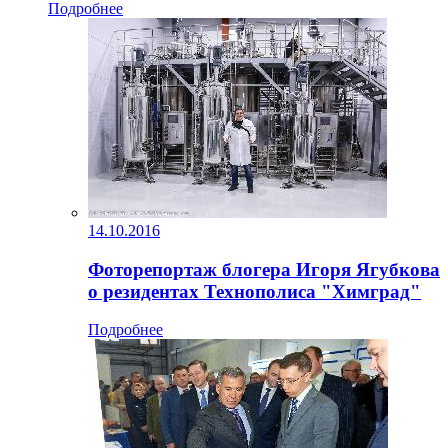
Подробнее
14.10.2016
Фоторепортаж блогера Игоря Ягубкова
о резидентах Технополиса "Химград"
Подробнее