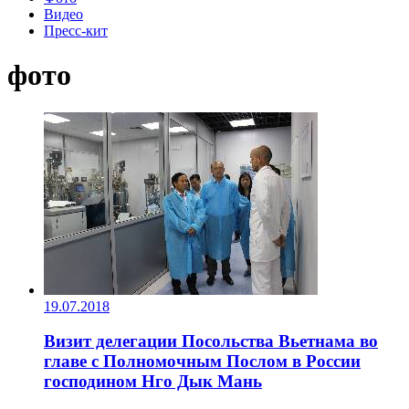
Видео
Пресс-кит
фото
19.07.2018
Визит делегации Посольства Вьетнама во
главе с Полномочным Послом в России
господином Нго Дык Мань