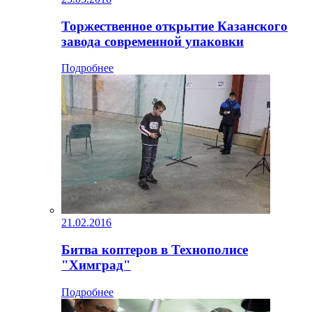
Торжественное открытие Казанского
завода современной упаковки
Подробнее
21.02.2016
Битва коптеров в Технополисе
"Химград"
Подробнее