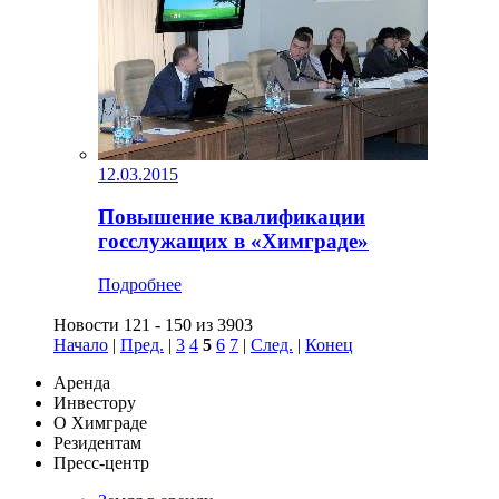
12.03.2015
Повышение квалификации
госслужащих в «Химграде»
Подробнее
Новости 121 - 150 из 3903
Начало
|
Пред.
|
3
4
5
6
7
|
След.
|
Конец
Аренда
Инвестору
О Химграде
Резидентам
Пресс-центр