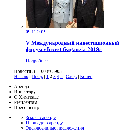
09.11.2019
V Международный инвестиционный
форум «Invest Gagauzia-2019»
Подробнее
Новости 31 - 60 из 3903
Начало
|
Пред.
|
1
2
3
4
5
|
След.
|
Конец
Аренда
Инвестору
О Химграде
Резидентам
Пресс-центр
Земля в аренду
Площади в аренду
Эксклюзивные предложения