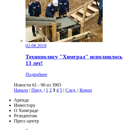
02.08.2019
Технополису "Химград" исполнилось
13 лет!
Подробнее
Новости 61 - 90 из 3903
Начало
|
Пред.
|
1
2
3
4
5
|
След.
|
Конец
Аренда
Инвестору
О Химграде
Резидентам
Пресс-центр