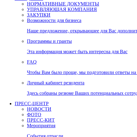
НОРМАТИВНЫЕ ДОКУМЕНТЫ
УПРАВЛЯЮЩАЯ КОМПАНИЯ
ЗАКУПКИ
Возможности для бизнеса
Наше предложение, открывающее для Вас дополни
Программы и гранты
Эта информация может быть интересна для Вас
FAQ
Чтобы Вам было проще, мы подготовили ответы на 
Личный кабинет резидента
Здесь собраны резюме Ваших потенциальных сотру
ПРЕСС-ЦЕНТР
НОВОСТИ
ФОТО
ПРЕСС-КИТ
Мероприятия
События отрасли