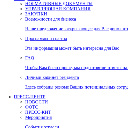
НОРМАТИВНЫЕ ДОКУМЕНТЫ
УПРАВЛЯЮЩАЯ КОМПАНИЯ
ЗАКУПКИ
Возможности для бизнеса
Наше предложение, открывающее для Вас дополни
Программы и гранты
Эта информация может быть интересна для Вас
FAQ
Чтобы Вам было проще, мы подготовили ответы на 
Личный кабинет резидента
Здесь собраны резюме Ваших потенциальных сотру
ПРЕСС-ЦЕНТР
НОВОСТИ
ФОТО
ПРЕСС-КИТ
Мероприятия
События отрасли