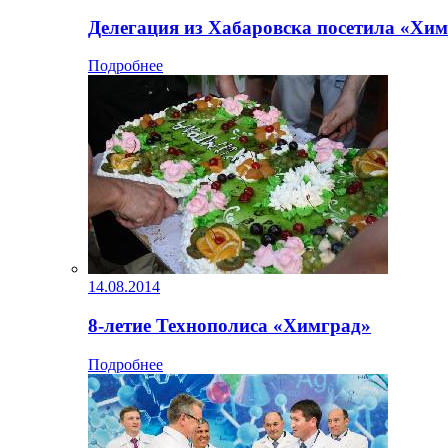
Делегация из Хабаровска посетила «Хи
Подробнее
14.08.2014
8-летие Технополиса «Химград»
Подробнее