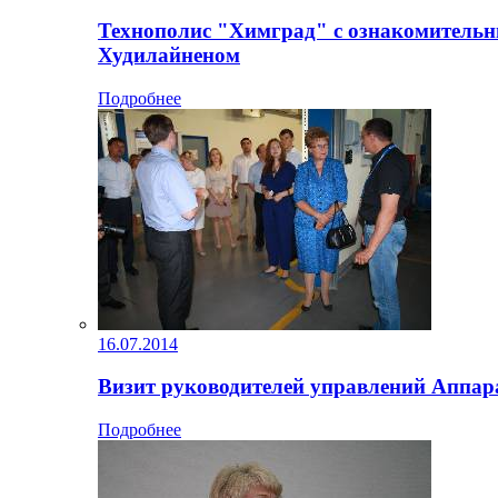
Технополис "Химград" с ознакомительны
Худилайненом
Подробнее
16.07.2014
Визит руководителей управлений Аппар
Подробнее