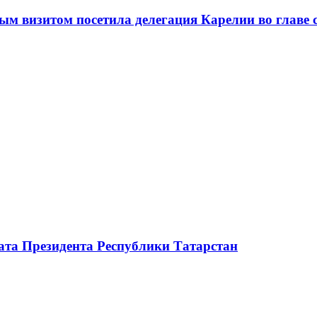
м визитом посетила делегация Карелии во главе 
ата Президента Республики Татарстан