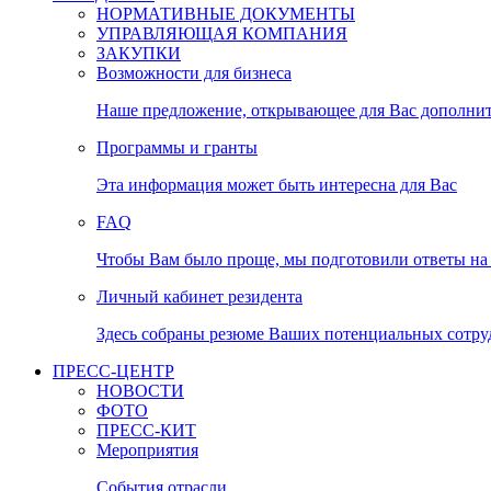
НОРМАТИВНЫЕ ДОКУМЕНТЫ
УПРАВЛЯЮЩАЯ КОМПАНИЯ
ЗАКУПКИ
Возможности для бизнеса
Наше предложение, открывающее для Вас дополни
Программы и гранты
Эта информация может быть интересна для Вас
FAQ
Чтобы Вам было проще, мы подготовили ответы на 
Личный кабинет резидента
Здесь собраны резюме Ваших потенциальных сотру
ПРЕСС-ЦЕНТР
НОВОСТИ
ФОТО
ПРЕСС-КИТ
Мероприятия
События отрасли