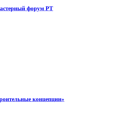
астерный форум РТ
троительные концепции»