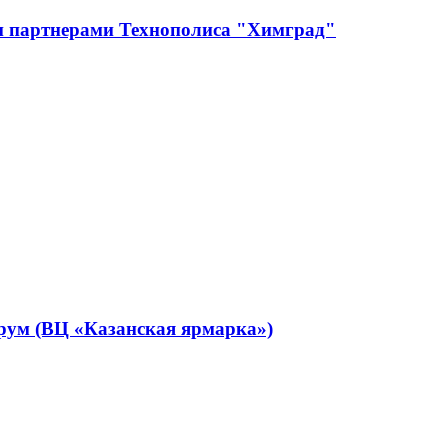
 и партнерами Технополиса "Химград"
рум (ВЦ «Казанская ярмарка»)