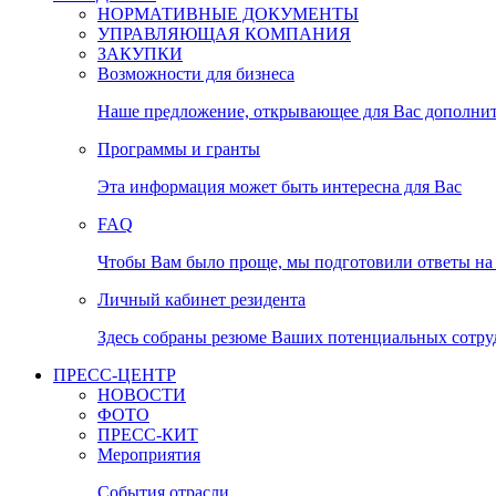
НОРМАТИВНЫЕ ДОКУМЕНТЫ
УПРАВЛЯЮЩАЯ КОМПАНИЯ
ЗАКУПКИ
Возможности для бизнеса
Наше предложение, открывающее для Вас дополни
Программы и гранты
Эта информация может быть интересна для Вас
FAQ
Чтобы Вам было проще, мы подготовили ответы на 
Личный кабинет резидента
Здесь собраны резюме Ваших потенциальных сотру
ПРЕСС-ЦЕНТР
НОВОСТИ
ФОТО
ПРЕСС-КИТ
Мероприятия
События отрасли