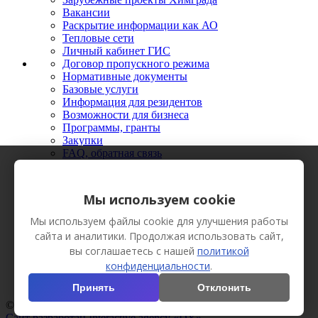
Вакансии
Раскрытие информации как АО
Тепловые сети
Личный кабинет ГИС
Договор пропускного режима
Нормативные документы
Базовые услуги
Информация для резидентов
Возможности для бизнеса
Программы, гранты
Закупки
FAQ, обратная связь
Новости
Мероприятия
Фото
Мы используем cookie
Видео
Вестник Химграда
Мы используем файлы cookie для улучшения работы
Сотрудничество
сайта и аналитики. Продолжая использовать сайт,
Пресс-кит
вы соглашаетесь с нашей
политикой
конфиденциальности
.
Принять
Отклонить
© АО «Технополис «Химград», 2013 Все права защищены.
Сайт разработан Interactive agency «DY»