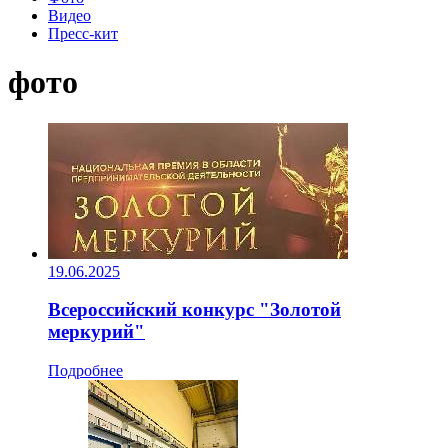
Видео
Пресс-кит
фото
19.06.2025
Всероссийский конкурс "Золотой
меркурий"
Подробнее