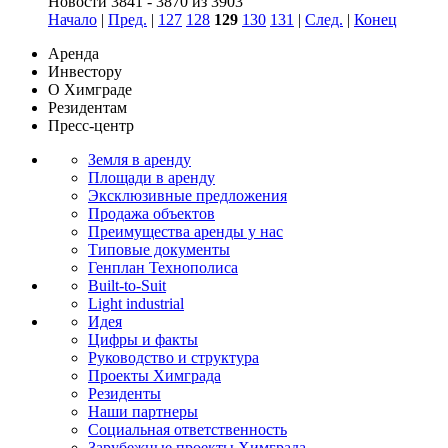
Новости 3841 - 3870 из 3903
Начало
|
Пред.
|
127
128
129
130
131
|
След.
|
Конец
Аренда
Инвестору
О Химграде
Резидентам
Пресс-центр
Земля в аренду
Площади в аренду
Эксклюзивные предложения
Продажа объектов
Преимущества аренды у нас
Типовые документы
Генплан Технополиса
Built-to-Suit
Light industrial
Идея
Цифры и факты
Руководство и структура
Проекты Химграда
Резиденты
Наши партнеры
Социальная ответственность
Зарубежные проекты Химграда