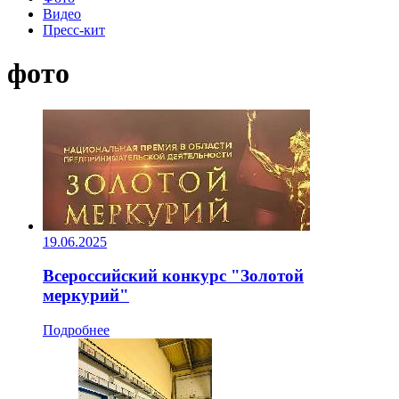
Видео
Пресс-кит
фото
19.06.2025
Всероссийский конкурс "Золотой
меркурий"
Подробнее