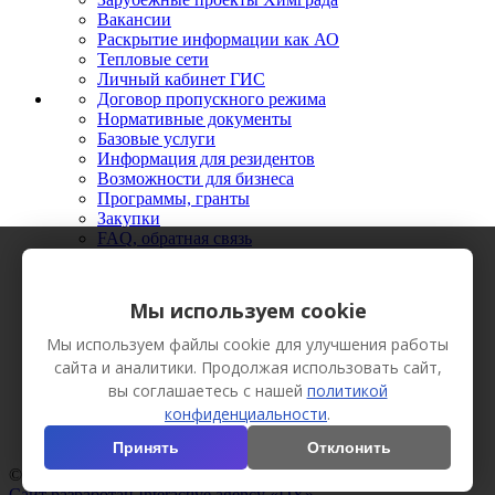
Вакансии
Раскрытие информации как АО
Тепловые сети
Личный кабинет ГИС
Договор пропускного режима
Нормативные документы
Базовые услуги
Информация для резидентов
Возможности для бизнеса
Программы, гранты
Закупки
FAQ, обратная связь
Новости
Мероприятия
Фото
Мы используем cookie
Видео
Вестник Химграда
Мы используем файлы cookie для улучшения работы
Сотрудничество
сайта и аналитики. Продолжая использовать сайт,
Пресс-кит
вы соглашаетесь с нашей
политикой
конфиденциальности
.
Принять
Отклонить
© АО «Технополис «Химград», 2013 Все права защищены.
Сайт разработан Interactive agency «DY»