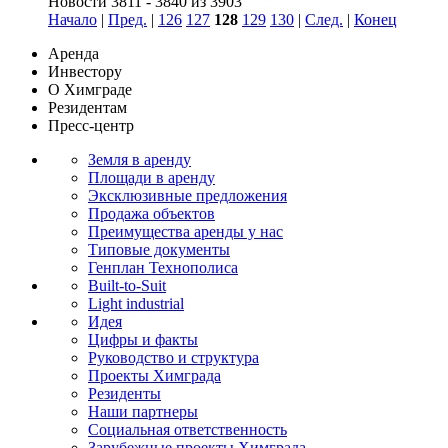
Новости 3811 - 3840 из 3903
Начало
|
Пред.
|
126
127
128
129
130
|
След.
|
Конец
Аренда
Инвестору
О Химграде
Резидентам
Пресс-центр
Земля в аренду
Площади в аренду
Эксклюзивные предложения
Продажа объектов
Преимущества аренды у нас
Типовые документы
Генплан Технополиса
Built-to-Suit
Light industrial
Идея
Цифры и факты
Руководство и структура
Проекты Химграда
Резиденты
Наши партнеры
Социальная ответственность
Зарубежные проекты Химграда