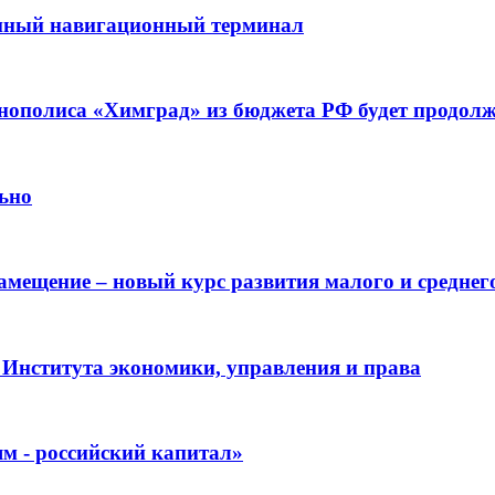
онный навигационный терминал
хнополиса «Химград» из бюджета РФ будет продол
льно
амещение – новый курс развития малого и среднег
 Института экономики, управления и права
м - российский капитал»