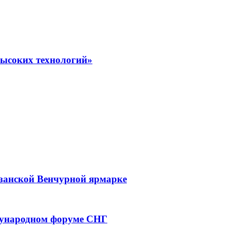
высоких технологий»
азанской Венчурной ярмарке
дународном форуме СНГ