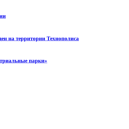
рии
щен на территории Технополиса
стриальные парки»