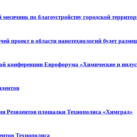
й месячник по благоустройству городской террито
чей проект в области нанотехнологий будет разме
9-ой конференции Еврофорума «Химические и инду
идентов
ия Резидентов площадки Технополиса «Химград»
нтов Технополиса