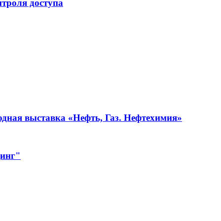
нтроля доступа
одная выставка «Нефть, Газ. Нефтехимия»
динг"