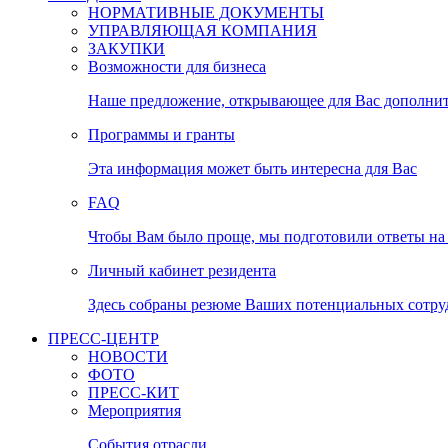
НОРМАТИВНЫЕ ДОКУМЕНТЫ
УПРАВЛЯЮЩАЯ КОМПАНИЯ
ЗАКУПКИ
Возможности для бизнеса
Наше предложение, открывающее для Вас дополни
Программы и гранты
Эта информация может быть интересна для Вас
FAQ
Чтобы Вам было проще, мы подготовили ответы на 
Личный кабинет резидента
Здесь собраны резюме Ваших потенциальных сотру
ПРЕСС-ЦЕНТР
НОВОСТИ
ФОТО
ПРЕСС-КИТ
Мероприятия
События отрасли