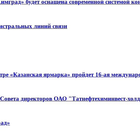
имград» будет оснащена современной системой ко
гистральных линий связи
нтре «Казанская ярмарка» пройдет 16-ая междунар
е Совета директоров ОАО "Татнефтехиминвест-хол
рад»