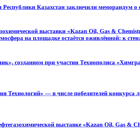
 Республики Казахстан заключили меморандум о 
охимической выставки «Kazan Oil, Gas & Chemist
тмосфера на площадке остаётся оживлённой: к ст
к», созданном при участии Технополиса «Химград
ия Технологий» — в числе победителей конкурса 
тегазохимической выставке «Kazan Oil, Gas & Ch