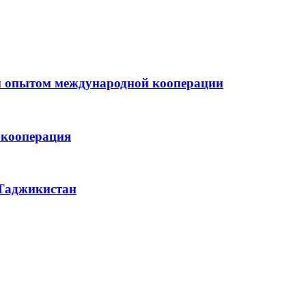
м опытом международной кооперации
 кооперация
 Таджикистан