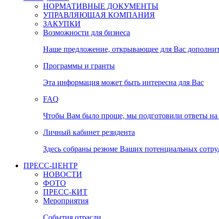
НОРМАТИВНЫЕ ДОКУМЕНТЫ
УПРАВЛЯЮЩАЯ КОМПАНИЯ
ЗАКУПКИ
Возможности для бизнеса
Наше предложение, открывающее для Вас дополни
Программы и гранты
Эта информация может быть интересна для Вас
FAQ
Чтобы Вам было проще, мы подготовили ответы на 
Личный кабинет резидента
Здесь собраны резюме Ваших потенциальных сотру
ПРЕСС-ЦЕНТР
НОВОСТИ
ФОТО
ПРЕСС-КИТ
Мероприятия
События отрасли