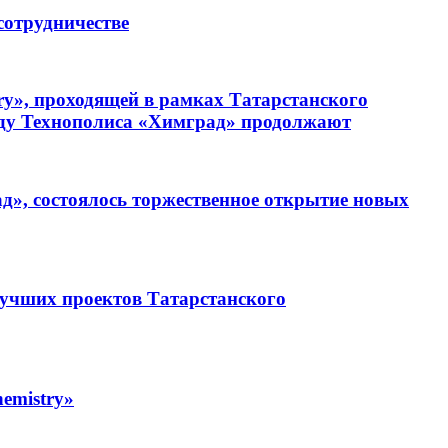
сотрудничестве
ry», проходящей в рамках Татарстанского
енду Технополиса «Химград» продолжают
», состоялось торжественное открытие новых
лучших проектов Татарстанского
emistry»