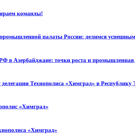
бираем команды!
о-промышленной палаты России: делимся успешны
 РФ в Азербайджане: точки роста и промышленная
т делегации Технополиса «Химград» в Республику
нополис «Химград»
ехнополиса «Химград»