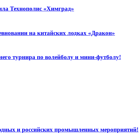
тила Технополис «Химград»
евновании на китайских лодках «Дракон»
него турнира по волейболу и мини-футболу!
родных и российских промышленных мероприятий!