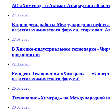
АО «Химград» и Акимат Атырауской области
27.08.2025
Второй день работы Международной нефтегаз
нефтегазохимического форума, стартовал! А
27.08.2025
В Химико-индустриальном технопарке «Чирчи
предприятий
27.08.2025
Резидент Технополиса «Химград» — «Синерг
нефтегазохимического форума!
26.08.2025
Технополис «Химград» на Международной неф
20.08.2025