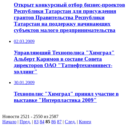
Открыт конкурсный отбор бизнес-проектов
Республики Татарстан для присуждения
грантов Правительства Республики
Татарстан на поддержку начинающих
субъектов малого предпринимательства
02.03.2009
Управляющий Технополиса "Химград"
Альберт Каримов в составе Совета
директоров ОАО "Татнефтехиминвест-
холдинг"
30.01.2009
Технополис "Химград" принял участие в
выставке "Интерпластика 2009"
Новости 2521 - 2550 из 2587
Начало
|
Пред.
|
83
84
85
86
87
|
След.
|
Конец