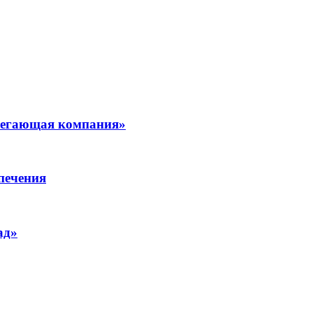
ерегающая компания»
печения
ад»