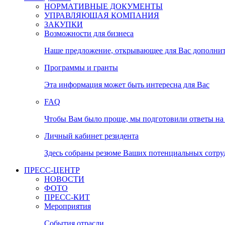
НОРМАТИВНЫЕ ДОКУМЕНТЫ
УПРАВЛЯЮЩАЯ КОМПАНИЯ
ЗАКУПКИ
Возможности для бизнеса
Наше предложение, открывающее для Вас дополни
Программы и гранты
Эта информация может быть интересна для Вас
FAQ
Чтобы Вам было проще, мы подготовили ответы на 
Личный кабинет резидента
Здесь собраны резюме Ваших потенциальных сотру
ПРЕСС-ЦЕНТР
НОВОСТИ
ФОТО
ПРЕСС-КИТ
Мероприятия
События отрасли