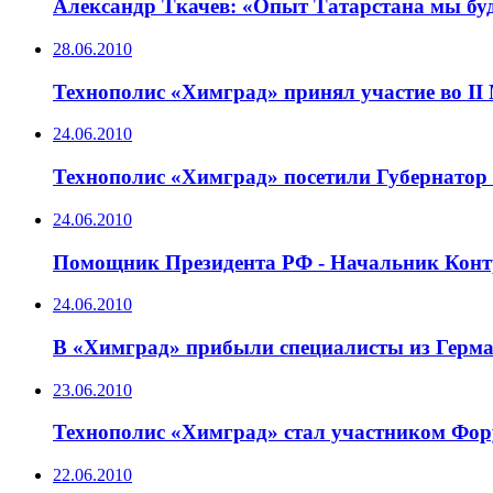
Александр Ткачев: «Опыт Татарстана мы бу
28.06.2010
Технополис «Химград» принял участие во II
24.06.2010
Технополис «Химград» посетили Губернатор
24.06.2010
Помощник Президента РФ - Начальник Конт
24.06.2010
В «Химград» прибыли специалисты из Герм
23.06.2010
Технополис «Химград» стал участником Фор
22.06.2010