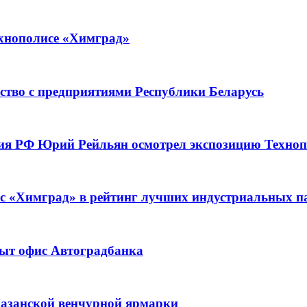
ехнополисе «Химград»
ство с предприятиями Республики Беларусь
тия РФ Юрий Рейльян осмотрел экспозицию Техно
с «Химград» в рейтинг лучших индустриальных па
ыт офис Автоградбанка
Казанской венчурной ярмарки