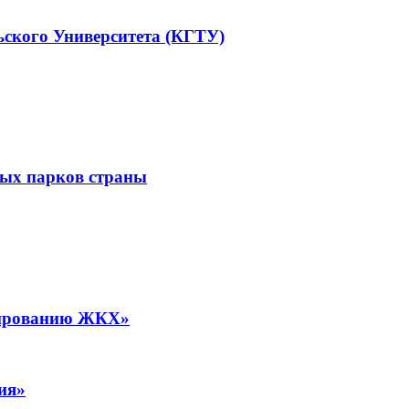
ьского Университета (КГТУ)
ных парков страны
рмированию ЖКХ»
ия»