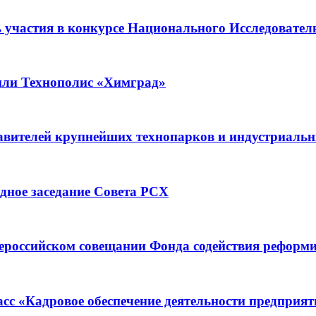
 участия в конкурсе Национального Исследовател
тили Технополис «Химград»
тавителей крупнейших технопарков и индустриаль
дное заседание Совета РСХ
сероссийском совещании Фонда содействия рефо
сс «Кадровое обеспечение деятельности предприят