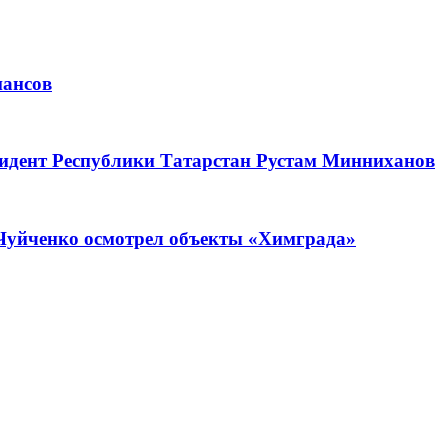
нансов
зидент Республики Татарстан Рустам Минниханов
Чуйченко осмотрел объекты «Химграда»