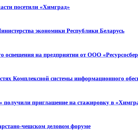
асти посетили «Химград»
Министерства экономики Республики Беларусь
его освещения на предприятии от ООО «Ресурсосб
остях Комплексной системы информационного обес
» получили приглашение на стажировку в «Химгр
тарстано-чешском деловом форуме