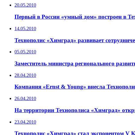
20.05.2010
Первый в России «умный дом» построен в Т
14.05.2010
Технополис «Химград» развивает сотрудниче
05.05.2010
Заместитель министра регионального разви
28.04.2010
Компания «Ernst & Young» внесла Технополи
26.04.2010
На территории Технополиса «Химград» откр
23.04.2010
Технополис «Химград» стал экспонентом V 