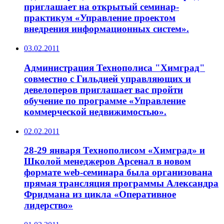
приглашает на открытый семинар-
практикум «Управление проектом
внедрения информационных систем».
03.02.2011
Администрация Технополиса "Химград"
совместно с Гильдией управляющих и
девелоперов приглашает вас пройти
обучение по программе «Управление
коммерческой недвижимостью».
02.02.2011
28-29 января Технополисом «Химград» и
Школой менеджеров Арсенал в новом
формате web-семинара была организована
прямая трансляция программы Александра
Фридмана из цикла «Оперативное
лидерство»