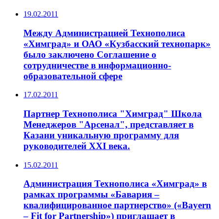
19.02.2011
Между Администрацией Технополиса
«Химград» и ОАО «Кузбасский технопарк»
было заключено Соглашение о
сотрудничестве в информационно-
образовательной сфере
17.02.2011
Партнер Технополиса "Химград" Школа
Менеджеров "Арсенал", представляет в
Казани уникальную программу для
руководителей XXI века.
15.02.2011
Администрация Технополиса «Химград» в
рамках программы «Бавария –
квалифицированное партнерство» («Bayern
– Fit for Partnership») приглашает в