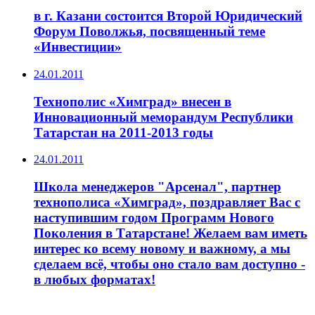
в г. Казани состоится Второй Юридический
Форум Поволжья, посвященный теме
«Инвестиции»
24.01.2011
Технополис «Химград» внесен в
Инновационный меморандум Республики
Татарстан на 2011-2013 годы
24.01.2011
Школа менеджеров "Арсенал", партнер
технополиса «Химград», поздравляет Вас с
наступившим годом Программ Нового
Поколения в Татарстане! Желаем вам иметь
интерес ко всему новому и важному, а мы
сделаем всё, чтобы оно стало вам доступно -
в любых форматах!