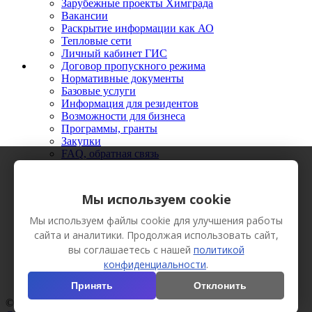
Зарубежные проекты Химграда
Вакансии
Раскрытие информации как АО
Тепловые сети
Личный кабинет ГИС
Договор пропускного режима
Нормативные документы
Базовые услуги
Информация для резидентов
Возможности для бизнеса
Программы, гранты
Закупки
FAQ, обратная связь
Новости
Мероприятия
Фото
Мы используем cookie
Видео
Вестник Химграда
Мы используем файлы cookie для улучшения работы
Сотрудничество
сайта и аналитики. Продолжая использовать сайт,
Пресс-кит
вы соглашаетесь с нашей
политикой
конфиденциальности
.
Принять
Отклонить
© АО «Технополис «Химград», 2013 Все права защищены.