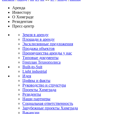
Аренда
Инвестору
О Химграде
Резидентам
Пресс-центр
Земля в аренду
Площади в аренду
Эксклюзивные предложения
Продажа объектов
Преимущества аренды у нас
Типовые документы
Генплан Технополиса
Built-to-Suit
Light industrial
Идея
Цифры и факты
Руководство и структура
Проекты Химграда
Резиденты
Наши партнеры
Социальная ответственность
Зарубежные проекты Химграда
Вакансии