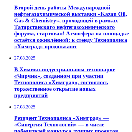
Второй день работы Международной
нефтегазохимической выставки «Kazan Oil,
Gas & Chemistry», проходящей в рамках
Татарстанского нефтегазохимического
форума, стартовал! Атмосфера на площадке
остаётся оживлённой: к стенду Технополиса
«Химград» продолжают
27.08.2025
В Химико-индустриальном технопарке
«Чирчик», созданном при участии
Технополиса «Химград», состоялось
торжественное открытие новых
предприятий
27.08.2025
Резидент Технополиса «Химград» —
«Синергия Технологий» — в числе
победителей конкурса лучших проектов