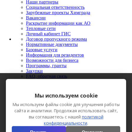
Наши партнеры
Социальная ответственность
Зарубежные проекты Химграда
Вакансии
Раскрытие информации как АО
Тепловые сети
Личный кабинет ГИС
Договор пропускного режима
Нормативные документы
Базовые услуги
Информация для резидентов
Возможности для бизнеса
Программы, гранты
Закупки
FAQ, обратная связь
Новости
Мероприятия
Фото
Мы используем cookie
Видео
Вестник Химграда
Мы используем файлы cookie для улучшения работы
Сотрудничество
сайта и аналитики. Продолжая использовать сайт,
Пресс-кит
вы соглашаетесь с нашей
политикой
конфиденциальности
.