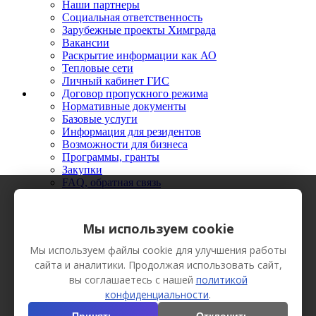
Наши партнеры
Социальная ответственность
Зарубежные проекты Химграда
Вакансии
Раскрытие информации как АО
Тепловые сети
Личный кабинет ГИС
Договор пропускного режима
Нормативные документы
Базовые услуги
Информация для резидентов
Возможности для бизнеса
Программы, гранты
Закупки
FAQ, обратная связь
Новости
Мероприятия
Фото
Мы используем cookie
Видео
Вестник Химграда
Мы используем файлы cookie для улучшения работы
Сотрудничество
сайта и аналитики. Продолжая использовать сайт,
Пресс-кит
вы соглашаетесь с нашей
политикой
конфиденциальности
.