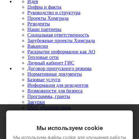
Идея
Цифры и факты
Руководство и структура
Проекты Химграда
Резиденты
Наши партнеры
Социальная ответственность
Зарубежные проекты Химграда
Вакансии
Раскрытие информации как АО
Тепловые сети
Личный кабинет ГИС
Договор пропускного режима
Нормативные документы
Базовые услуги
Информация для резидентов
Возможности для бизнеса
Программы, гранты
Закупки
FAQ, обратная связь
Новости
Мероприятия
Фото
Мы используем cookie
Видео
Вестник Химграда
Мы используем файлы cookie для улучшения работы