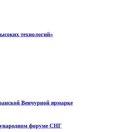
высоких технологий»
азанской Венчурной ярмарке
дународном форуме СНГ