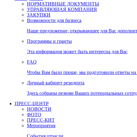
НОРМАТИВНЫЕ ДОКУМЕНТЫ
УПРАВЛЯЮЩАЯ КОМПАНИЯ
ЗАКУПКИ
Возможности для бизнеса
Наше предложение, открывающее для Вас дополни
Программы и гранты
Эта информация может быть интересна для Вас
FAQ
Чтобы Вам было проще, мы подготовили ответы на 
Личный кабинет резидента
Здесь собраны резюме Ваших потенциальных сотру
ПРЕСС-ЦЕНТР
НОВОСТИ
ФОТО
ПРЕСС-КИТ
Мероприятия
События отрасли