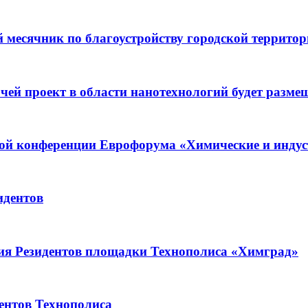
й месячник по благоустройству городской террито
чей проект в области нанотехнологий будет разме
9-ой конференции Еврофорума «Химические и инду
идентов
ия Резидентов площадки Технополиса «Химград»
нтов Технополиса