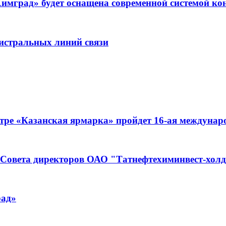
имград» будет оснащена современной системой ко
гистральных линий связи
нтре «Казанская ярмарка» пройдет 16-ая междунар
е Совета директоров ОАО "Татнефтехиминвест-хол
рад»