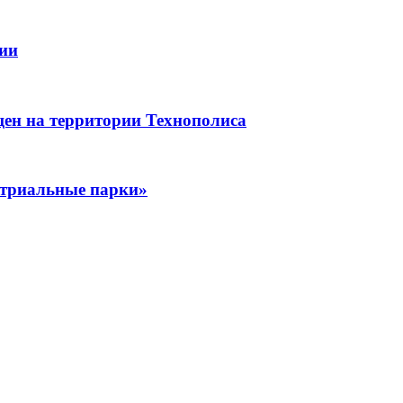
рии
щен на территории Технополиса
стриальные парки»