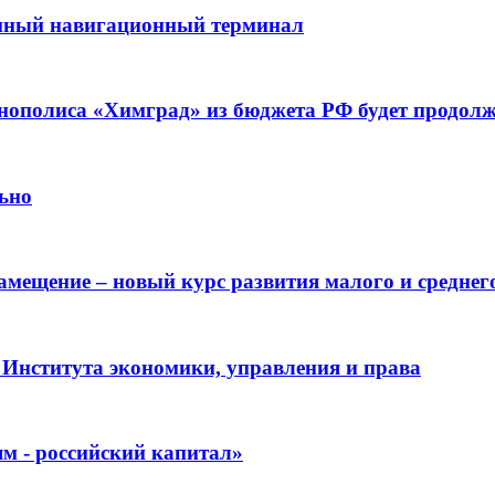
онный навигационный терминал
хнополиса «Химград» из бюджета РФ будет продол
льно
амещение – новый курс развития малого и среднег
 Института экономики, управления и права
м - российский капитал»