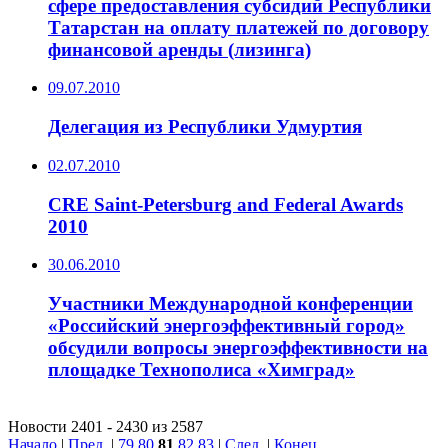
сфере предоставления субсидий Республики
Татарстан на оплату платежей по договору
финансовой аренды (лизинга)
09.07.2010
Делегация из Республики Удмуртия
02.07.2010
CRE Saint-Petersburg and Federal Awards
2010
30.06.2010
Участники Международной конференции
«Российский энергоэффективный город»
обсудили вопросы энергоэффективности на
площадке Технополиса «Химград»
Новости 2401 - 2430 из 2587
Начало
|
Пред.
|
79
80
81
82
83
|
След.
|
Конец