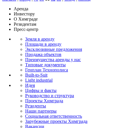
Аренда
Инвестору
О Химграде
Резидентам
Пресс-центр
Земля в аренду
Площади в аренду
Эксклюзивные предложения
Продажа объектов
Преимущества аренды у нас
Типовые документы
Генплан Технополиса
Built-to-Suit
Light industrial
Идея
Цифры и факты
Руководство и структура
Проекты Химграда
Резиденты
Наши партнеры
Социальная ответственность
Зарубежные проекты Химграда
Вакансии