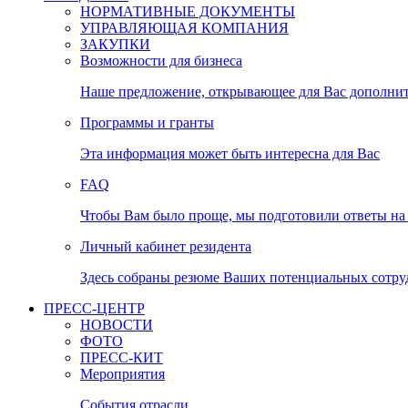
НОРМАТИВНЫЕ ДОКУМЕНТЫ
УПРАВЛЯЮЩАЯ КОМПАНИЯ
ЗАКУПКИ
Возможности для бизнеса
Наше предложение, открывающее для Вас дополни
Программы и гранты
Эта информация может быть интересна для Вас
FAQ
Чтобы Вам было проще, мы подготовили ответы на 
Личный кабинет резидента
Здесь собраны резюме Ваших потенциальных сотру
ПРЕСС-ЦЕНТР
НОВОСТИ
ФОТО
ПРЕСС-КИТ
Мероприятия
События отрасли