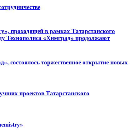
сотрудничестве
ry», проходящей в рамках Татарстанского
енду Технополиса «Химград» продолжают
», состоялось торжественное открытие новых
лучших проектов Татарстанского
emistry»