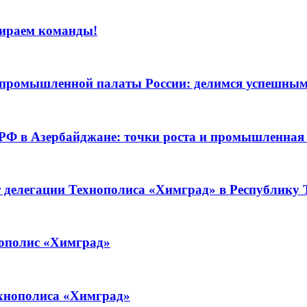
бираем команды!
о-промышленной палаты России: делимся успешны
 РФ в Азербайджане: точки роста и промышленная
т делегации Технополиса «Химград» в Республику
нополис «Химград»
ехнополиса «Химград»