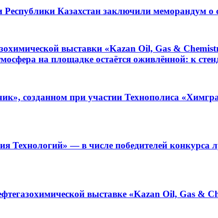
 Республики Казахстан заключили меморандум о 
охимической выставки «Kazan Oil, Gas & Chemist
тмосфера на площадке остаётся оживлённой: к ст
к», созданном при участии Технополиса «Химград
ия Технологий» — в числе победителей конкурса 
тегазохимической выставке «Kazan Oil, Gas & Ch