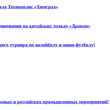
тила Технополис «Химград»
евновании на китайских лодках «Дракон»
него турнира по волейболу и мини-футболу!
родных и российских промышленных мероприятий!