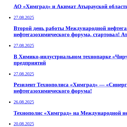
АО «Химград» и Акимат Атырауской области
27.08.2025
Второй день работы Международной нефтегаз
нефтегазохимического форума, стартовал! А
27.08.2025
В Химико-индустриальном технопарке «Чирчи
предприятий
27.08.2025
Резидент Технополиса «Химград» — «Синерг
нефтегазохимического форума!
26.08.2025
Технополис «Химград» на Международной неф
20.08.2025