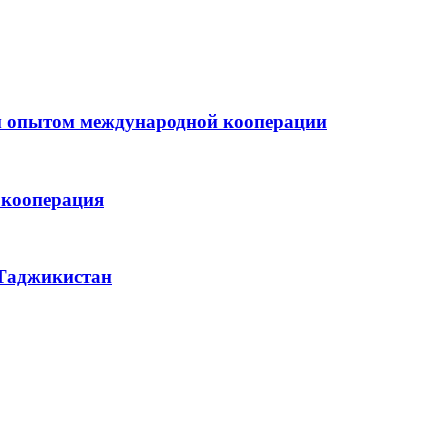
м опытом международной кооперации
 кооперация
 Таджикистан