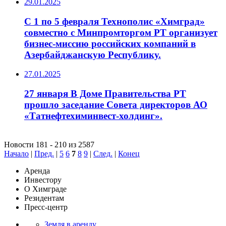
29.01.2025
С 1 по 5 февраля Технополис «Химград»
совместно с Минпромторгом РТ организует
бизнес-миссию российских компаний в
Азербайджанскую Республику.
27.01.2025
27 января В Доме Правительства РТ
прошло заседание Совета директоров АО
«Татнефтехиминвест-холдинг».
Новости 181 - 210 из 2587
Начало
|
Пред.
|
5
6
7
8
9
|
След.
|
Конец
Аренда
Инвестору
О Химграде
Резидентам
Пресс-центр
Земля в аренду