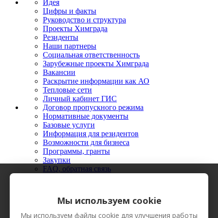
Идея
Цифры и факты
Руководство и структура
Проекты Химграда
Резиденты
Наши партнеры
Социальная ответственность
Зарубежные проекты Химграда
Вакансии
Раскрытие информации как АО
Тепловые сети
Личный кабинет ГИС
Договор пропускного режима
Нормативные документы
Базовые услуги
Информация для резидентов
Возможности для бизнеса
Программы, гранты
Закупки
FAQ, обратная связь
Новости
Мероприятия
Фото
Мы используем cookie
Видео
Вестник Химграда
Мы используем файлы cookie для улучшения работы