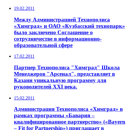
19.02.2011
Между Администрацией Технополиса
«Химград» и ОАО «Кузбасский технопарк»
было заключено Соглашение о
сотрудничестве в информационно-
образовательной сфере
17.02.2011
Партнер Технополиса "Химград" Школа
Менеджеров "Арсенал", представляет в
Казани уникальную программу для
руководителей XXI века.
15.02.2011
Администрация Технополиса «Химград» в
рамках программы «Бавария –
квалифицированное партнерство» («Bayern
– Fit for Partnership») приглашает в