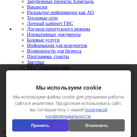
Зарубежные проекты Химграда
Вакансии
Раскрытие информации как АО
Тепловые сети
Личный кабинет ГИС
Договор пропускного режима
Нормативные документы
Базовые услуги
Информация для резидентов
Возможности для бизнеса
Программы, гранты
Закупки
FAQ, обратная связь
Новости
Мероприятия
Фото
Мы используем cookie
Видео
Вестник Химграда
Мы используем файлы cookie для улучшения работы
Сотрудничество
сайта и аналитики. Продолжая использовать сайт,
Пресс-кит
вы соглашаетесь с нашей
политикой
конфиденциальности
.
Принять
Отклонить
© АО «Технополис «Химград», 2013 Все права защищены.