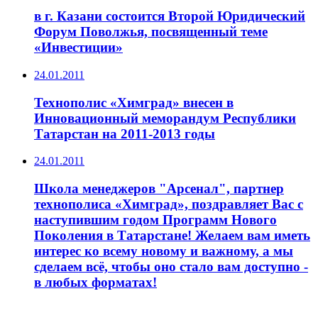
в г. Казани состоится Второй Юридический
Форум Поволжья, посвященный теме
«Инвестиции»
24.01.2011
Технополис «Химград» внесен в
Инновационный меморандум Республики
Татарстан на 2011-2013 годы
24.01.2011
Школа менеджеров "Арсенал", партнер
технополиса «Химград», поздравляет Вас с
наступившим годом Программ Нового
Поколения в Татарстане! Желаем вам иметь
интерес ко всему новому и важному, а мы
сделаем всё, чтобы оно стало вам доступно -
в любых форматах!