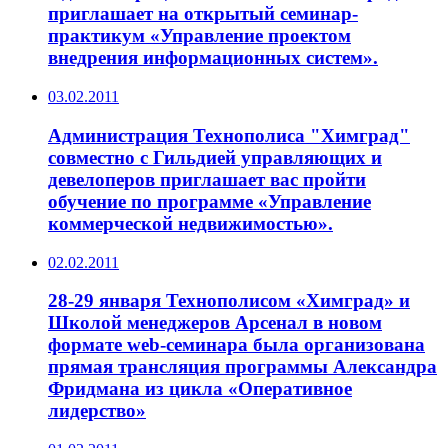
приглашает на открытый семинар-
практикум «Управление проектом
внедрения информационных систем».
03.02.2011
Администрация Технополиса "Химград"
совместно с Гильдией управляющих и
девелоперов приглашает вас пройти
обучение по программе «Управление
коммерческой недвижимостью».
02.02.2011
28-29 января Технополисом «Химград» и
Школой менеджеров Арсенал в новом
формате web-семинара была организована
прямая трансляция программы Александра
Фридмана из цикла «Оперативное
лидерство»