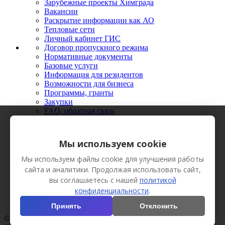
Зарубежные проекты Химграда
Вакансии
Раскрытие информации как АО
Тепловые сети
Личный кабинет ГИС
Договор пропускного режима
Нормативные документы
Базовые услуги
Информация для резидентов
Возможности для бизнеса
Программы, гранты
Закупки
FAQ, обратная связь
Новости
Мероприятия
Фото
Мы используем cookie
Видео
Вестник Химграда
Мы используем файлы cookie для улучшения работы
Сотрудничество
сайта и аналитики. Продолжая использовать сайт,
Пресс-кит
вы соглашаетесь с нашей
политикой
конфиденциальности
.
Принять
Отклонить
© АО «Технополис «Химград», 2013 Все права защищены.