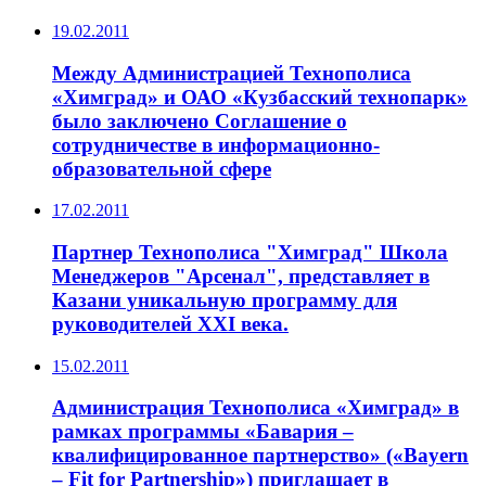
19.02.2011
Между Администрацией Технополиса
«Химград» и ОАО «Кузбасский технопарк»
было заключено Соглашение о
сотрудничестве в информационно-
образовательной сфере
17.02.2011
Партнер Технополиса "Химград" Школа
Менеджеров "Арсенал", представляет в
Казани уникальную программу для
руководителей XXI века.
15.02.2011
Администрация Технополиса «Химград» в
рамках программы «Бавария –
квалифицированное партнерство» («Bayern
– Fit for Partnership») приглашает в