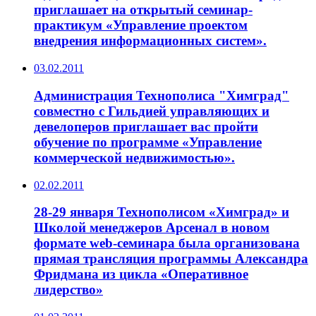
приглашает на открытый семинар-
практикум «Управление проектом
внедрения информационных систем».
03.02.2011
Администрация Технополиса "Химград"
совместно с Гильдией управляющих и
девелоперов приглашает вас пройти
обучение по программе «Управление
коммерческой недвижимостью».
02.02.2011
28-29 января Технополисом «Химград» и
Школой менеджеров Арсенал в новом
формате web-семинара была организована
прямая трансляция программы Александра
Фридмана из цикла «Оперативное
лидерство»