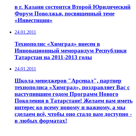
в г. Казани состоится Второй Юридический
Форум Поволжья, посвященный теме
«Инвестиции»
24.01.2011
Технополис «Химград» внесен в
Инновационный меморандум Республики
Татарстан на 2011-2013 годы
24.01.2011
Школа менеджеров "Арсенал", партнер
технополиса «Химград», поздравляет Вас с
наступившим годом Программ Нового
Поколения в Татарстане! Желаем вам иметь
интерес ко всему новому и важному, а мы
сделаем всё, чтобы оно стало вам доступно -
в любых форматах!