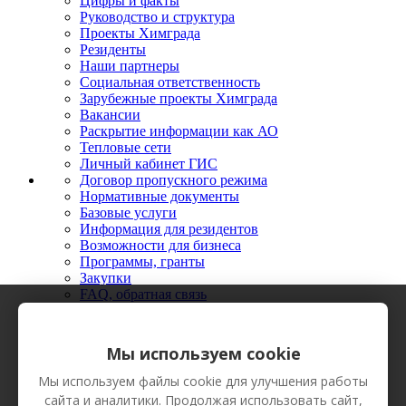
Цифры и факты
Руководство и структура
Проекты Химграда
Резиденты
Наши партнеры
Социальная ответственность
Зарубежные проекты Химграда
Вакансии
Раскрытие информации как АО
Тепловые сети
Личный кабинет ГИС
Договор пропускного режима
Нормативные документы
Базовые услуги
Информация для резидентов
Возможности для бизнеса
Программы, гранты
Закупки
FAQ, обратная связь
Новости
Мероприятия
Фото
Мы используем cookie
Видео
Вестник Химграда
Мы используем файлы cookie для улучшения работы
Сотрудничество
сайта и аналитики. Продолжая использовать сайт,