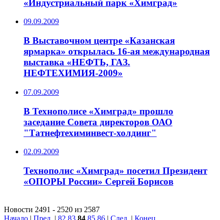
«Индустриальный парк «Химград»
09.09.2009
В Выставочном центре «Казанская
ярмарка» открылась 16-ая международная
выставка «НЕФТЬ, ГАЗ.
НЕФТЕХИМИЯ-2009»
07.09.2009
В Технополисе «Химград» прошло
заседание Совета директоров ОАО
"Татнефтехиминвест-холдинг"
02.09.2009
Технополис «Химград» посетил Президент
«ОПОРЫ России» Сергей Борисов
Новости 2491 - 2520 из 2587
Начало
|
Пред.
|
82
83
84
85
86
|
След.
|
Конец