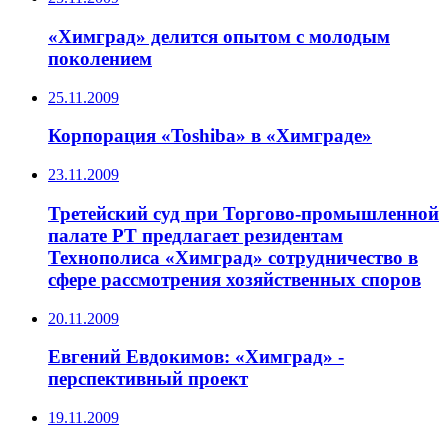
«Химград» делится опытом с молодым
поколением
25.11.2009
Корпорация «Toshiba» в «Химграде»
23.11.2009
Третейский суд при Торгово-промышленной
палате РТ предлагает резидентам
Технополиса «Химград» сотрудничество в
сфере рассмотрения хозяйственных споров
20.11.2009
Евгений Евдокимов: «Химград» -
перспективный проект
19.11.2009