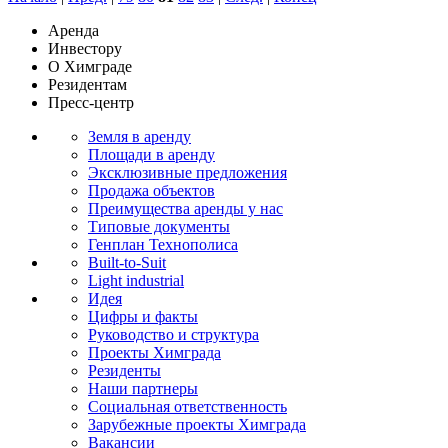
Аренда
Инвестору
О Химграде
Резидентам
Пресс-центр
Земля в аренду
Площади в аренду
Эксклюзивные предложения
Продажа объектов
Преимущества аренды у нас
Типовые документы
Генплан Технополиса
Built-to-Suit
Light industrial
Идея
Цифры и факты
Руководство и структура
Проекты Химграда
Резиденты
Наши партнеры
Социальная ответственность
Зарубежные проекты Химграда
Вакансии