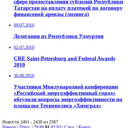
сфере предоставления субсидий Республики
Татарстан на оплату платежей по договору
финансовой аренды (лизинга)
09.07.2010
Делегация из Республики Удмуртия
02.07.2010
CRE Saint-Petersburg and Federal Awards
2010
30.06.2010
Участники Международной конференции
«Российский энергоэффективный город»
обсудили вопросы энергоэффективности на
площадке Технополиса «Химград»
Новости 2401 - 2430 из 2587
Начало
|
Пред.
|
79
80
81
82
83
|
След.
|
Конец